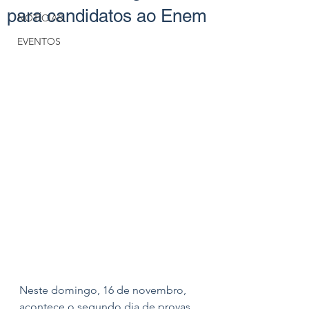
para candidatos ao Enem
NOTÍCIAS
EVENTOS
Neste domingo, 16 de novembro, 
acontece o segundo dia de provas 