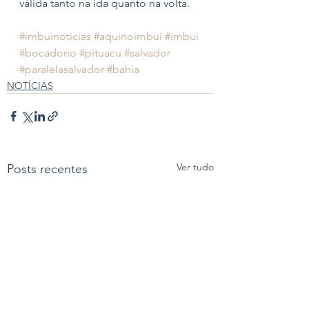
válida tanto na ida quanto na volta.
#imbuinoticias
#aquinoimbui
#imbui
#bocadorio
#pituacu
#salvador
#paralelasalvador
#bahia
NOTÍCIAS
Ver tudo
Posts recentes