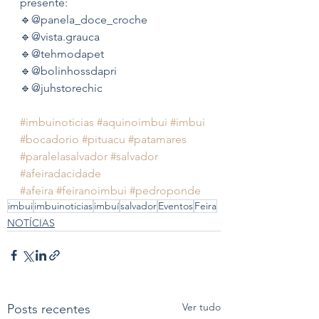
presente:
🔹️@panela_doce_croche
🔹️@vista.grauca
🔹️@tehmodapet
🔹️@bolinhossdapri
🔹️@juhstorechic 
#imbuinoticias
#aquinoimbui
#imbui
#bocadorio
#pituacu
#patamares
#paralelasalvador
#salvador
#afeiradacidade
#afeira
#feiranoimbui
#pedroponde
imbui
imbuinoticias
imbuí
salvador
Eventos
Feira
NOTÍCIAS
Ver tudo
Posts recentes