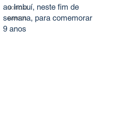
ao Imbuí, neste fim de
NOTÍCIAS
semana, para comemorar
EVENTOS
9 anos