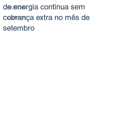
de energia continua sem
NOTÍCIAS
cobrança extra no mês de
EVENTOS
setembro