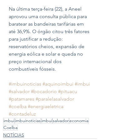
Na última terça-feira (22), a Aneel 
aprovou uma consulta pública para 
baratear as bandeiras tarifárias em 
até 36,9%. O órgão citou três fatores 
para justificar a redução: 
reservatórios cheios, expansão de 
energia eólica e solar e queda no 
preço internacional dos 
combustíveis fósseis. 
#imbuinoticias
#aquinoimbui
#imbui
#salvador
#bocadorio
#pituacu
#patamares
#paralelasalvador
#coelba
#energiaeletrica
#contadeluz
imbui
imbuinoticias
imbuí
salvador
economia
Coelba
NOTÍCIAS