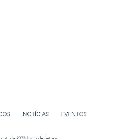
ião
ADOS
NOTÍCIAS
EVENTOS
 out. de 2023
1 min de leitura