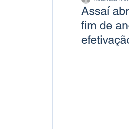
Assaí ab
fim de an
efetivaçã