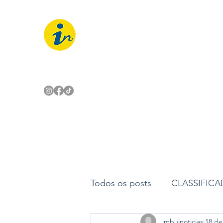
IMBUÍ NOTÍCIAS
O Portal Interativo do Imbuí e reg
Todos os posts
CLASSIFIC
imbuinoticias
18 de