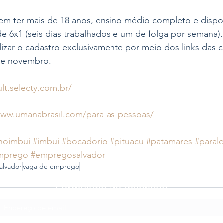
em ter mais de 18 anos, ensino médio completo e dispon
de 6x1 (seis dias trabalhados e um de folga por semana).
alizar o cadastro exclusivamente por meio dos links das c
 de novembro.
ult.selecty.com.br/
www.umanabrasil.com/para-as-pessoas/
noimbui
#imbui
#bocadorio
#pituacu
#patamares
#parale
mprego
#empregosalvador
alvador
vaga de emprego
Formulário de Inscrição