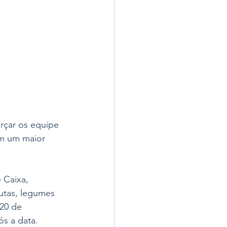
rçar os equipe 
om um maior 
 Caixa, 
rutas, legumes 
 20 de 
s a data.