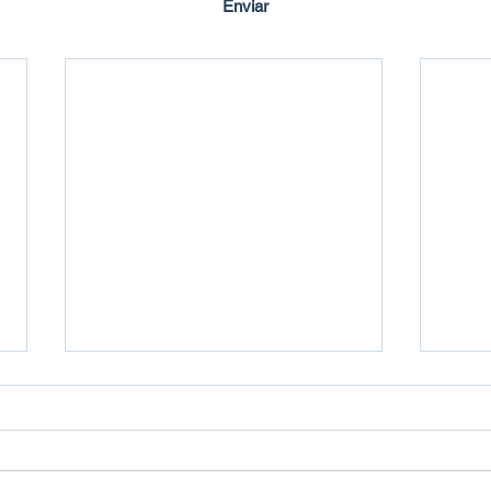
Enviar
Criado em ©2020 por Imbuí Notícias.