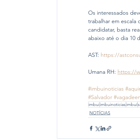
Os interessados dev
trabalhar em escala 
candidatar, basta re
abaixo até o dia 10
AST: 
https://astcons
Umana RH: 
https://
#imbuinoticias
#aqui
#Salvador
#vagadee
imbui
imbuinoticias
imbuí
s
NOTÍCIAS