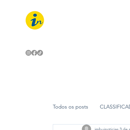
IMBUÍ NOTÍCIAS
O Portal Interativo do Imbuí e reg
Todos os posts
CLASSIFIC
imbuinoticias
3 de 