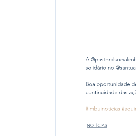
A @pastoralsocialimb
solidário no @santua
Boa oportunidade de
continuidade das açõ
#imbuinoticias
#aqui
NOTÍCIAS