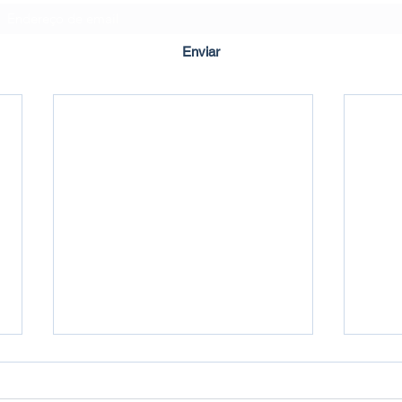
Enviar
Criado em ©2020 por Imbuí Notícias.