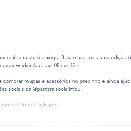
ui realiza neste domingo, 3 de maio, mais uma edição d
rioaparecidaimbui, das 08h às 12h. 
 comprar roupas e acessórios no precinho e ainda ajuda
es sociais da @pastoralsocialimbui. 
noimbui
#imbui
#salvador
Formulário de Inscrição