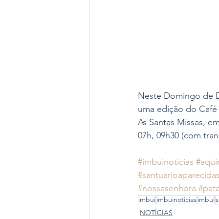
Neste Domingo de Dia
uma edição do Café 
As Santas Missas, em
07h, 09h30 (com tran
#imbuinoticias
#aqui
#santuarioaparecida
#nossasenhora
#pat
imbui
imbuinoticias
imbuí
s
NOTÍCIAS