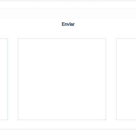
Formulário de Inscrição
Enviar
Criado em ©2020 por Imbuí Notícias.