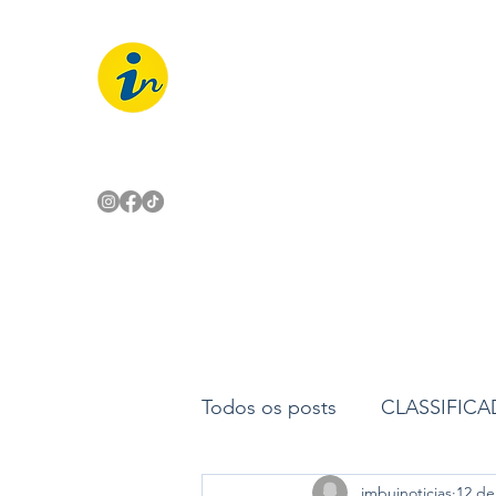
IMBUÍ NOTÍCIAS
O Portal Interativo do Imbuí e reg
Todos os posts
CLASSIFIC
imbuinoticias
12 de