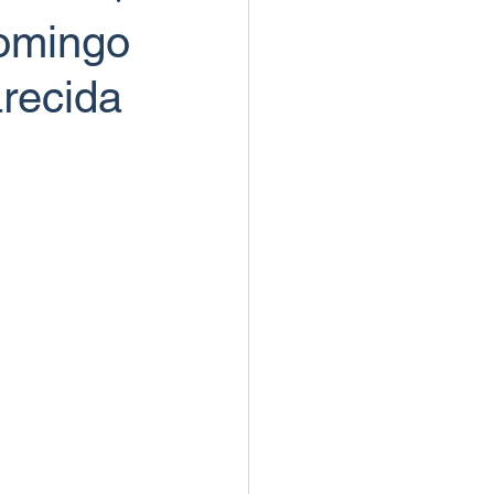
omingo
recida