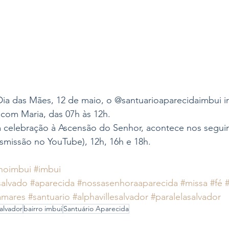
 das Mães, 12 de maio, o @santuarioaparecidaimbui irá 
com Maria, das 07h às 12h. 
 celebração à Ascensão do Senhor, acontece nos seguin
smissão no YouTube), 12h, 16h e 18h. 
noimbui
#imbui
salvado
#aparecida
#nossasenhoraaparecida
#missa
#fé
amares
#santuario
#alphavillesalvador
#paralelasalvador
alvador
bairro imbui
Santuário Aparecida