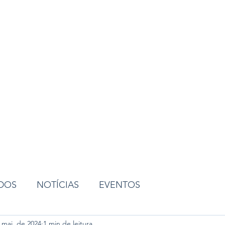
ião
ADOS
NOTÍCIAS
EVENTOS
 mai. de 2024
1 min de leitura