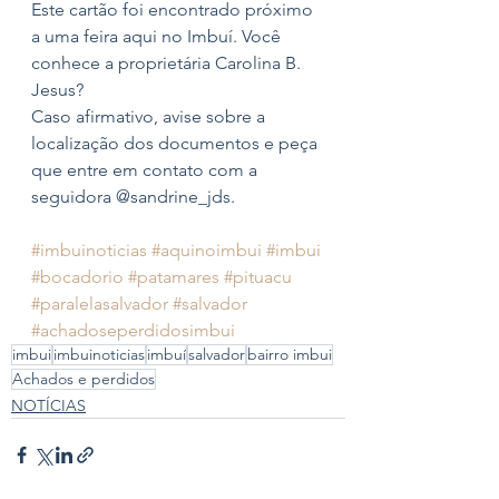
Este cartão foi encontrado próximo 
a uma feira aqui no Imbuí. Você 
conhece a proprietária Carolina B. 
Jesus?
Caso afirmativo, avise sobre a 
localização dos documentos e peça 
que entre em contato com a 
seguidora @sandrine_jds.
#imbuinoticias
#aquinoimbui
#imbui
#bocadorio
#patamares
#pituacu
#paralelasalvador
#salvador
#achadoseperdidosimbui
imbui
imbuinoticias
imbuí
salvador
bairro imbui
Achados e perdidos
NOTÍCIAS