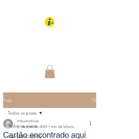
IMBUÍ NOTÍCIAS
O Portal Interativo do
Imbuí e região
Post
Todos os posts
imbuinoticias
Todos os posts
11 de mai. de 2024
1 min de leitura
Cartão encontrado aqui
CLASSIFICADOS