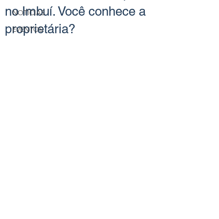
no Imbuí. Você conhece a
NOTÍCIAS
proprietária?
EVENTOS