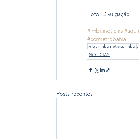
Foto: Divulgação
#imbuinoticias
#aqui
#ccrmetrobahia
imbui
imbuinoticias
imbuí
s
NOTÍCIAS
Posts recentes