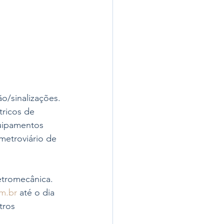
o/sinalizações. 
tricos de 
uipamentos 
metroviário de 
etromecânica. 
m.br
 até o dia 
tros 