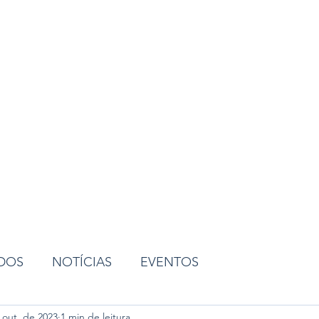
ião
ADOS
NOTÍCIAS
EVENTOS
 out. de 2023
1 min de leitura