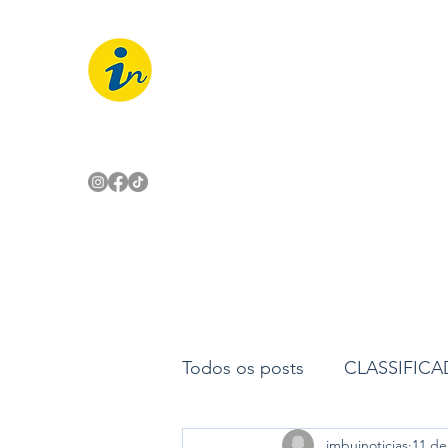
IMBUÍ NOTÍCIAS
O Portal Interativo do Imbuí e reg
Todos os posts
CLASSIFIC
imbuinoticias
11 de