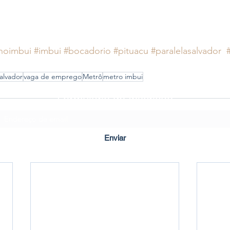
noimbui
#imbui
#bocadorio
#pituacu
#paralelasalvador
alvador
vaga de emprego
Metrô
metro imbui
Formulário de Inscrição
Enviar
Criado em ©2020 por Imbuí Notícias.