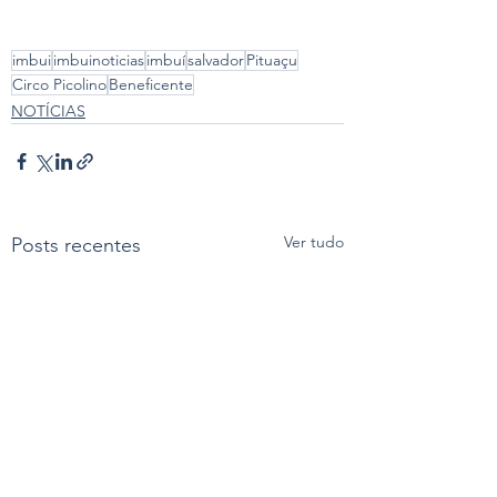
imbui
imbuinoticias
imbuí
salvador
Pituaçu
Circo Picolino
Beneficente
NOTÍCIAS
Ver tudo
Posts recentes