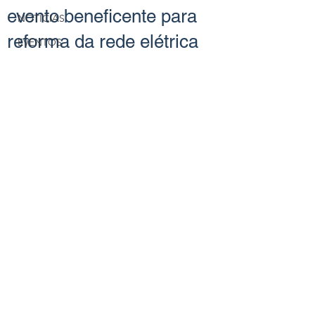
evento beneficente para
NOTÍCIAS
reforma da rede elétrica
EVENTOS