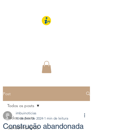
IMBUÍ NOTÍCIAS
O Portal Interativo do
Imbuí e região
Post
Todos os posts
imbuinoticias
Todos os posts
15 de fev. de 2024
1 min de leitura
Construção abandonada
CLASSIFICADOS