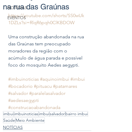
na rua das Graúnas
NOTÍCIAS
https://youtube.com/shorts/SS0wUk
EVENTOS
1DZLs?si=RlqR6pqh0ClKBDOW
Uma construção abandonada na rua 
das Graúnas tem preocupado 
moradores da região com o 
acúmulo de água parada e possível 
foco do mosquito Aedes aegypti.
#imbuinoticias
#aquinoimbui
#imbui
#bocadorio
#pituacu
#patamares
#salvador
#paralelasalvador
#aedesaegypti
#construcaoabandonada
imbui
imbuinoticias
imbuí
salvador
bairro imbui
Saúde
Meio Ambiente
NOTÍCIAS