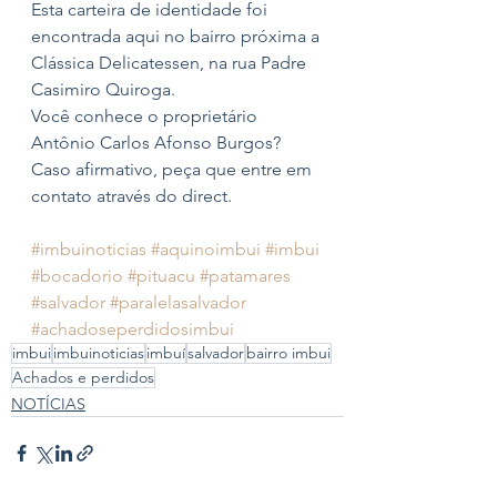
Esta carteira de identidade foi 
encontrada aqui no bairro próxima a 
Clássica Delicatessen, na rua Padre 
Casimiro Quiroga.
Você conhece o proprietário 
Antônio Carlos Afonso Burgos?
Caso afirmativo, peça que entre em 
contato através do direct.
#imbuinoticias
#aquinoimbui
#imbui
#bocadorio
#pituacu
#patamares
#salvador
#paralelasalvador
#achadoseperdidosimbui
imbui
imbuinoticias
imbuí
salvador
bairro imbui
Achados e perdidos
NOTÍCIAS