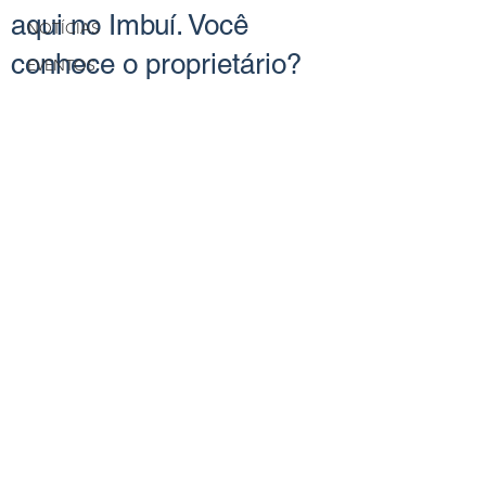
aqui no Imbuí. Você
NOTÍCIAS
conhece o proprietário?
EVENTOS