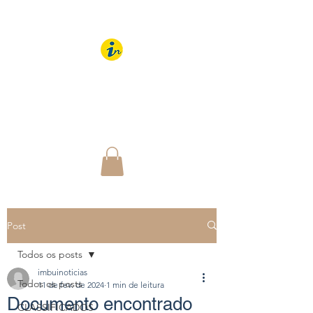
IMBUÍ NOTÍCIAS
O Portal Interativo do
Imbuí e região
Post
Todos os posts
imbuinoticias
Todos os posts
11 de fev. de 2024
1 min de leitura
Documento encontrado
CLASSIFICADOS