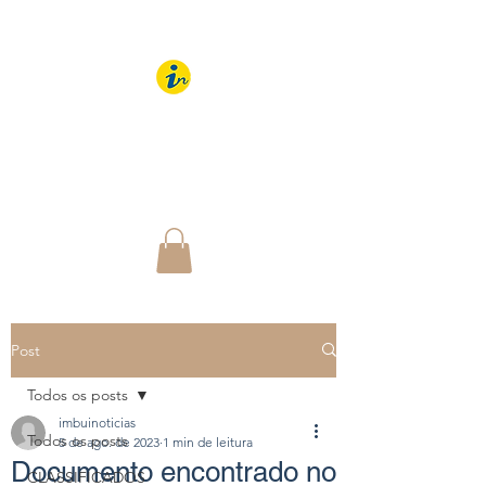
IMBUÍ NOTÍCIAS
O Portal Interativo do
Imbuí e região
Post
Todos os posts
imbuinoticias
Todos os posts
5 de ago. de 2023
1 min de leitura
Documento encontrado no
CLASSIFICADOS