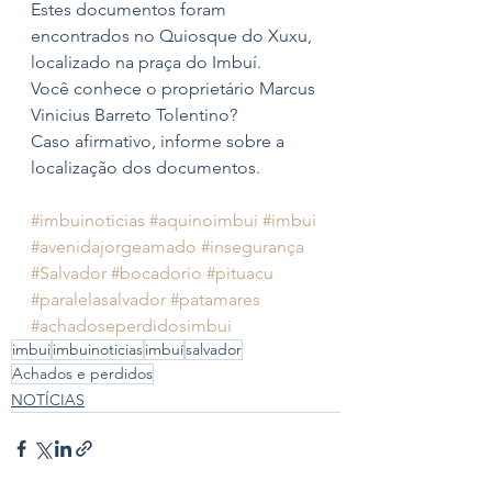
Estes documentos foram 
encontrados no Quiosque do Xuxu, 
localizado na praça do Imbuí. 
Você conhece o proprietário Marcus 
Vinicius Barreto Tolentino?
Caso afirmativo, informe sobre a 
localização dos documentos.
#imbuinoticias
#aquinoimbui
#imbui
#avenidajorgeamado
#insegurança
#Salvador
#bocadorio
#pituacu
#paralelasalvador
#patamares
#achadoseperdidosimbui
imbui
imbuinoticias
imbuí
salvador
Achados e perdidos
NOTÍCIAS