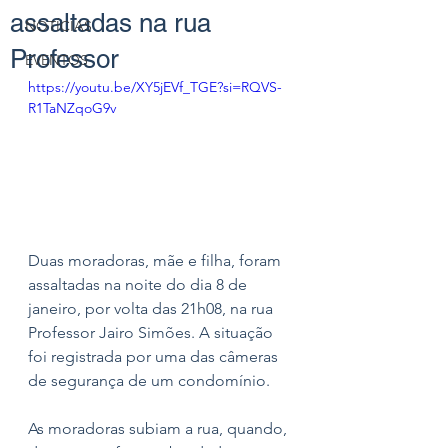
assaltadas na rua
NOTÍCIAS
Professor
EVENTOS
https://youtu.be/XY5jEVf_TGE?si=RQVS-
R1TaNZqoG9v
Duas moradoras, mãe e filha, foram 
assaltadas na noite do dia 8 de 
janeiro, por volta das 21h08, na rua 
Professor Jairo Simões. A situação 
foi registrada por uma das câmeras 
de segurança de um condomínio. 
As moradoras subiam a rua, quando, 