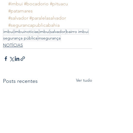
#imbui
#bocadorio
#pituacu
#patamares
#salvador
#paralelasalvador
#segurancapublicabahia
imbui
imbuinoticias
imbuí
salvador
bairro imbui
segurança pública
insegurança
NOTÍCIAS
Ver tudo
Posts recentes