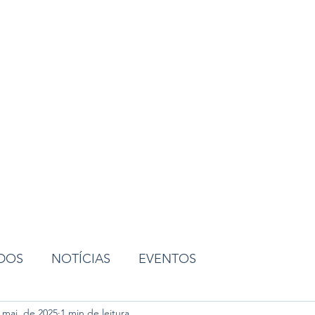
ião
ADOS
NOTÍCIAS
EVENTOS
 mai. de 2025
1 min de leitura