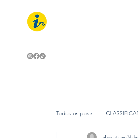
IMBUÍ NOTÍCIAS
O Portal Interativo do Imbuí e reg
Todos os posts
CLASSIFIC
imbuinoticias
24 de