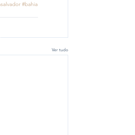
asalvador
#bahia
Ver tudo