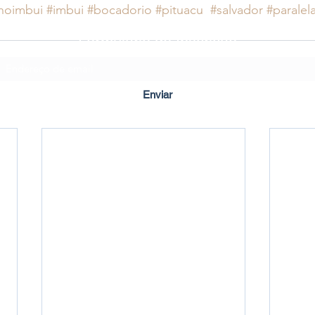
noimbui
#imbui
#bocadorio
#pituacu
#salvador
#paralel
Formulário de Inscrição
Enviar
Criado em ©2020 por Imbuí Notícias.