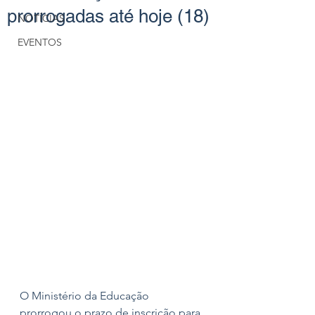
prorrogadas até hoje (18)
NOTÍCIAS
EVENTOS
O Ministério da Educação 
prorrogou o prazo de inscrição para 