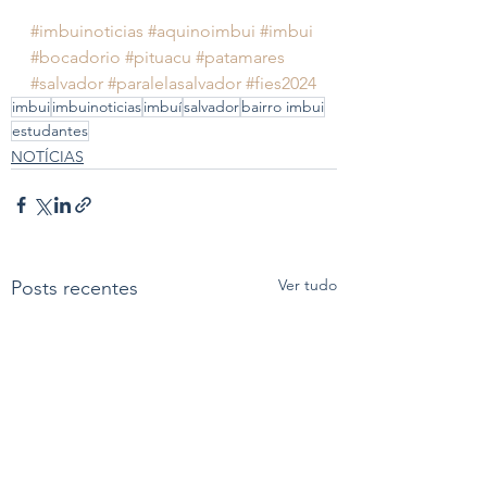
#imbuinoticias
#aquinoimbui
#imbui
#bocadorio
#pituacu
#patamares
#salvador
#paralelasalvador
#fies2024
imbui
imbuinoticias
imbuí
salvador
bairro imbui
estudantes
NOTÍCIAS
Ver tudo
Posts recentes