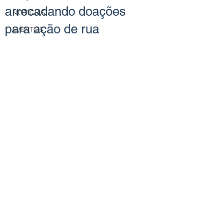
arrecadando doações
NOTÍCIAS
para ação de rua
EVENTOS