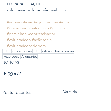
PIX PARA DOAÇÕES: 
voluntariadosdobem@gmail.com 
#imbuinoticias
#aquinoimbui
#imbui
#bocadorio
#patamares
#pituacu
#paralelasalvador
#salvador
#voluntariado
#açãosocial
#voluntariadosdobem
imbui
imbuinoticias
imbuí
salvador
bairro imbui
Ação social
Voluntarios
NOTÍCIAS
Ver tudo
Posts recentes