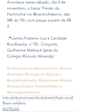
Acontece neste sábado, dia 4 de 
novembro, o bazar 'Feirão da 
Pechincha' no @centrofraterno, das 
08h às 15h, com peças a partir de R$ 
2. 
📍Centro Fraterno Luz e Caridade 
Rua Brasília, n° 05 - Conjunto 
Guilherme Marback (atrás do 
Colégio Rômulo Almeida)
#imbuinoticias
#aquinoimbui
#imbui
#salvador
#bocadorio
#pituacu
#paralelasalvador
#patamares
#bazar
#bazarsolidario
#centrofraterno
#feiradapechincha
imbui
imbuinoticias
imbuí
salvador
Ação social
Bazar solidário
NOTÍCIAS