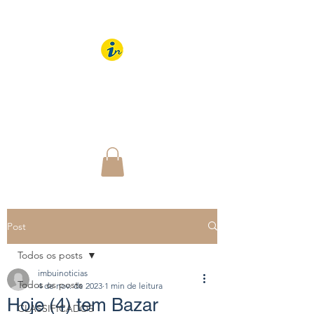
IMBUÍ NOTÍCIAS
O Portal Interativo do
Imbuí e região
Post
Todos os posts
imbuinoticias
Todos os posts
4 de nov. de 2023
1 min de leitura
Hoje (4) tem Bazar
CLASSIFICADOS