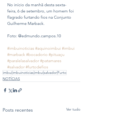
No início da manhã desta sexta-
feira, 6 de setembro, um homem foi 
flagrado furtando fios na Conjunto 
Guilherme Marback.
Foto: @edmundo.campos.10 
#imbuinoticias
#aquinoimbui
#imbui
#marback
#bocadorio
#pituaçu
#paralelasalvador
#patamares
#salvador
#furtodefios
imbui
imbuinoticias
imbuí
salvador
Furto
NOTÍCIAS
Ver tudo
Posts recentes