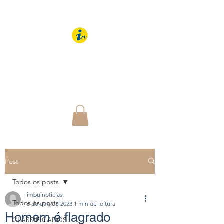
IMBUÍ NOTÍCIAS
O Portal Interativo do
Imbuí e região
Post
Todos os posts
imbuinoticias
Todos os posts
6 de out. de 2023
1 min de leitura
Homem é flagrado
CLASSIFICADOS