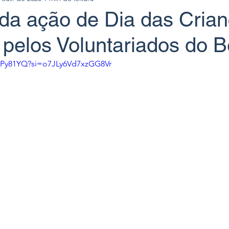
da ação de Dia das Cria
a pelos Voluntariados do 
R9Py81YQ?si=o7JLy6Vd7xzGG8Vr