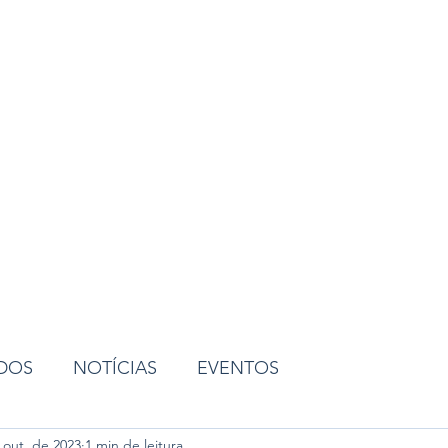
ião
ADOS
NOTÍCIAS
EVENTOS
 out. de 2023
1 min de leitura