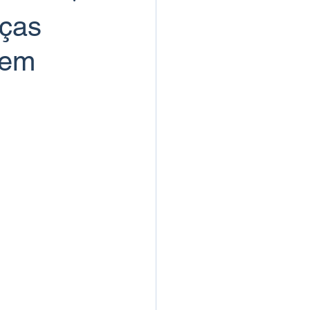
nças
Bem