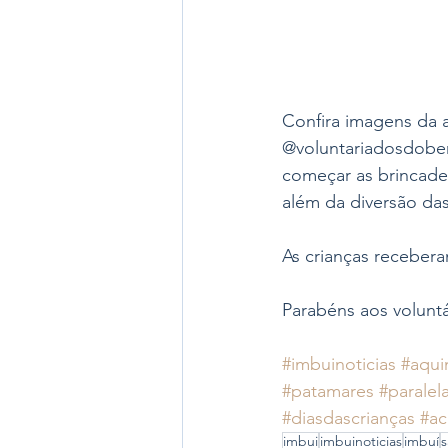
Confira imagens da a
@voluntariadosdobem
começar as brincadei
além da diversão das
As crianças receber
Parabéns aos voluntá
#imbuinoticias
#aqui
#patamares
#paralel
#diasdascrianças
#ac
imbui
imbuinoticias
imbuí
s