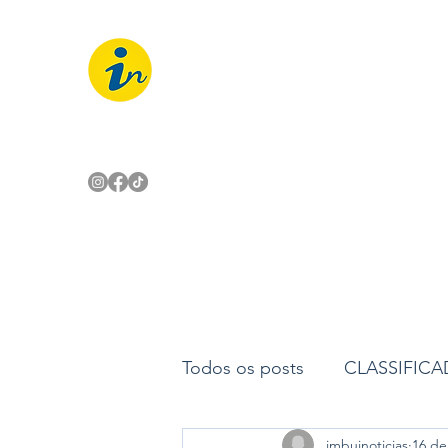
IMBUÍ NOTÍCIAS
O Portal Interativo do Imbuí e reg
Todos os posts
CLASSIFIC
imbuinoticias
16 de