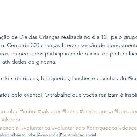
ção de Dia das Crianças realizada no dia 12,  pelo grup
. Cerca de 300 crianças fizeram sessão de alongament
ras, os pequenos participaram de oficina de pintura faci
 atividades de gincana.
am kits de doces, brinquedos, lanches e coxinhas do @c
rios pelo evento! O trabalho que vocês realizam é inspi
noimbui
#imbui
#salvador
#bahia
#empregossa
#bocador
asalvador
aosocial
#voluntarios
#voluntariado
#brinquedos
#doac
alvador
bairro imbui
Ação social
Eventos
ação social