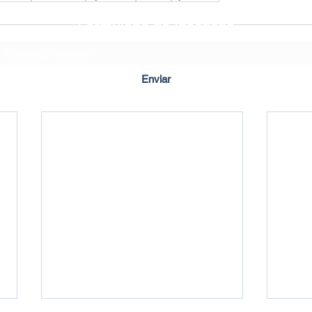
Formulário de Inscrição
Enviar
Criado em ©2020 por Imbuí Notícias.