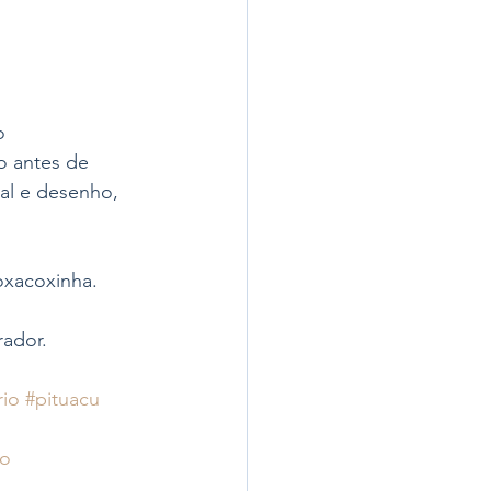
o 
o antes de 
al e desenho, 
oxacoxinha.
rador.
io
#pituacu
ao