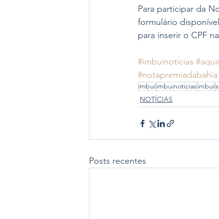
Para participar da N
formulário disponível
para inserir o CPF n
#imbuinoticias
#aqui
#notapremiadabahia
imbui
imbuinoticias
imbuí
s
NOTÍCIAS
Posts recentes