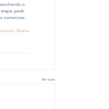
preenchendo o 
 etapa, pedir 
os comerciais.
salvador
#bahia
Ver tudo