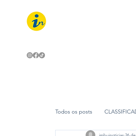
IMBUÍ NOTÍCIAS
O Portal Interativo do Imbuí e reg
Todos os posts
CLASSIFIC
imbuinoticias
26 de