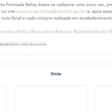
ota Premiada Bahia, basta se cadastrar uma única vez, 
 no site 
www.notapremiadabahia.ba.gov.br
 e, após essa
a nota fiscal a cada compra realizada em estabeleciment
noimbui
#imbui
#bocadorio
#pituacu
#paralelasalvador
#
alvador
bairro imbui
economia
Formulário de Inscrição
Enviar
Criado em ©2020 por Imbuí Notícias.