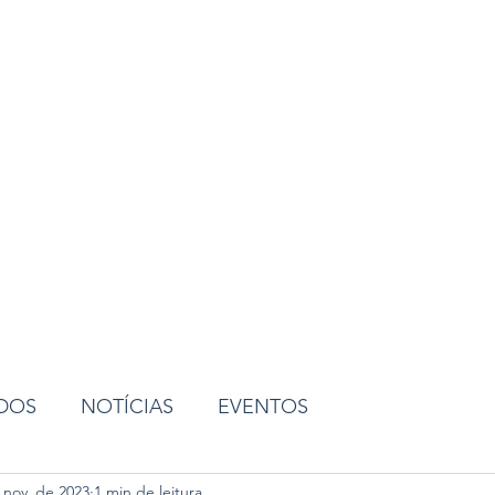
ião
ADOS
NOTÍCIAS
EVENTOS
 nov. de 2023
1 min de leitura