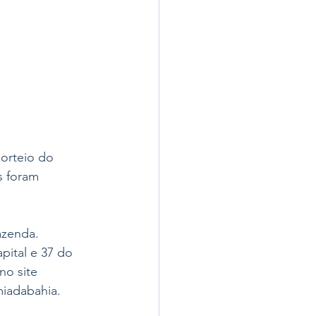
orteio do 
 foram 
azenda. 
pital e 37 do 
no site 
miadabahia. 