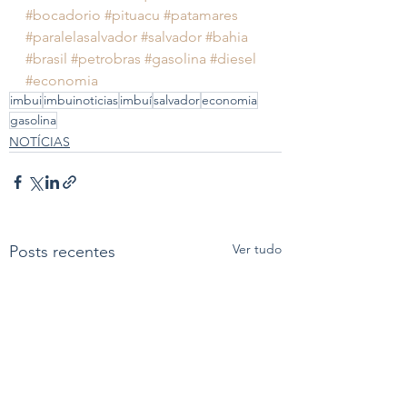
#bocadorio
#pituacu
#patamares
#paralelasalvador
#salvador
#bahia
#brasil
#petrobras
#gasolina
#diesel
#economia
imbui
imbuinoticias
imbuí
salvador
economia
gasolina
NOTÍCIAS
Ver tudo
Posts recentes