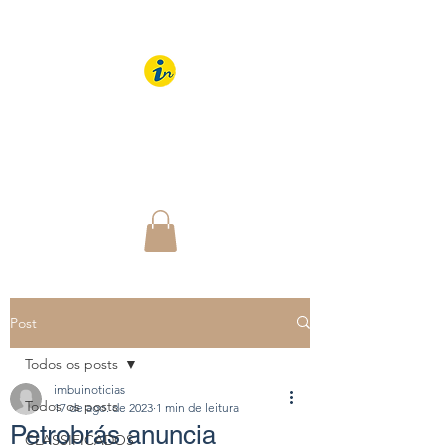
IMBUÍ NOTÍCIAS
O Portal Interativo do
Imbuí e região
Post
Todos os posts
imbuinoticias
Todos os posts
17 de ago. de 2023
1 min de leitura
Petrobrás anuncia
CLASSIFICADOS