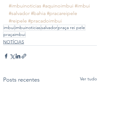
#imbuinoticias
#aquinoimbui
#imbui
#salvador
#bahia
#pracareipele
#reipele
#pracadoimbui
imbui
imbuinoticias
salvador
praça rei pele
praçaimbui
NOTÍCIAS
Ver tudo
Posts recentes