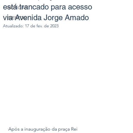
está trancado para acesso
NOTÍCIAS
via Avenida Jorge Amado
EVENTOS
Atualizado:
17 de fev. de 2023
Após a inauguração da praça Rei 