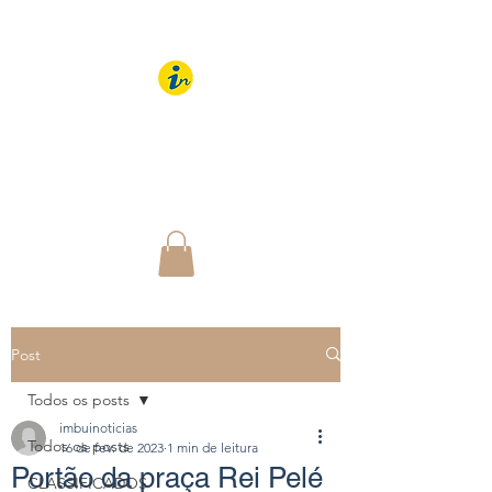
IMBUÍ NOTÍCIAS
O Portal Interativo do
Imbuí e região
Post
Todos os posts
imbuinoticias
Todos os posts
16 de fev. de 2023
1 min de leitura
Portão da praça Rei Pelé
CLASSIFICADOS