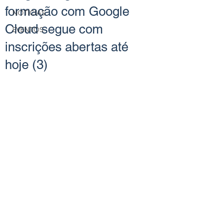
formação com Google
NOTÍCIAS
Cloud segue com
EVENTOS
inscrições abertas até
hoje (3)