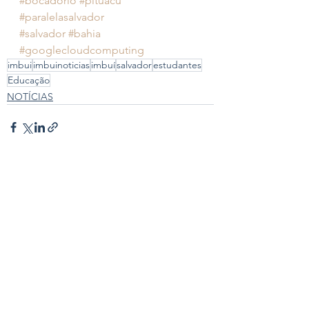
#bocadorio
#pituacu
#paralelasalvador
#salvador
#bahia
#googlecloudcomputing
imbui
imbuinoticias
imbuí
salvador
estudantes
Educação
NOTÍCIAS
Ver tudo
Posts recentes