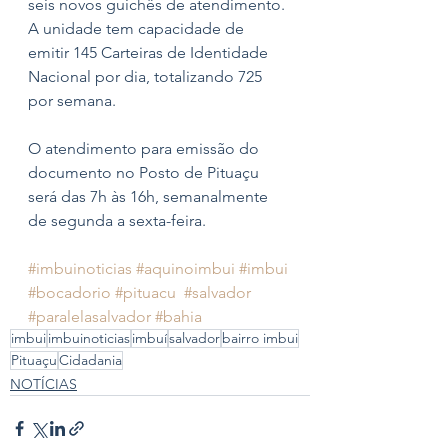
seis novos guichês de atendimento. 
A unidade tem capacidade de 
emitir 145 Carteiras de Identidade 
Nacional por dia, totalizando 725 
por semana.
O atendimento para emissão do 
documento no Posto de Pituaçu 
será das 7h às 16h, semanalmente 
de segunda a sexta-feira. 
#imbuinoticias
#aquinoimbui
#imbui
#bocadorio
#pituacu
#salvador
#paralelasalvador
#bahia
imbui
imbuinoticias
imbuí
salvador
bairro imbui
Pituaçu
Cidadania
NOTÍCIAS