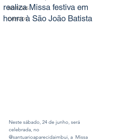
realiza Missa festiva em
NOTÍCIAS
honra à São João Batista
EVENTOS
Neste sábado, 24 de junho, será 
celebrada, no 
@santuarioaparecidaimbui, a  Missa 