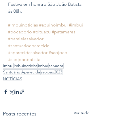
Festiva em honra a São João Batista, 
às 08h.
#imbuinoticias
#aquinoimbui
#imbui
#bocadorio
#pituaçu
#patamares
#paralelasalvador
#santuarioaparecida
#aparecidasalvador
#saojoao
#saojoaobatista
imbui
imbuinoticias
imbuí
salvador
Santuário Aparecida
saojoao2023
NOTÍCIAS
Ver tudo
Posts recentes