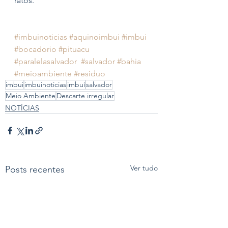
ratos.
#imbuinoticias
#aquinoimbui
#imbui
#bocadorio
#pituacu
#paralelasalvador
#salvador
#bahia
#meioambiente
#residuo
imbui
imbuinoticias
imbuí
salvador
Meio Ambiente
Descarte irregular
NOTÍCIAS
Ver tudo
Posts recentes