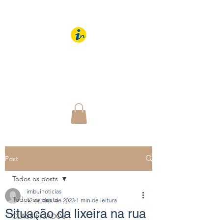
IMBUÍ NOTÍCIAS
O Portal Interativo do
Imbuí e região
Post
Todos os posts
imbuinoticias
Todos os posts
12 de dez. de 2023
1 min de leitura
Situação da lixeira na rua
CLASSIFICADOS