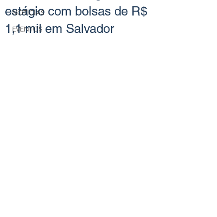
estágio com bolsas de R$
NOTÍCIAS
1,1 mil em Salvador
EVENTOS