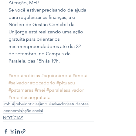
Atenção, MEI!
Se você estiver precisando de ajuda 
para regularizar as finanças, a o 
Núcleo de Gestão Contábil da 
Unijorge está realizando uma ação 
gratuita para orientar os 
microempreendedores até dia 22 
de setembro, no Campus da 
Paralela, das 15h às 19h.
#imbuinoticias
#aquinoimbui
#imbui
#salvador
#bocadorio
#pituacu
#patamares
#mei
#paralelasalvador
#orientacaogratuita
imbui
imbuinoticias
imbuí
salvador
estudantes
economia
ação social
NOTÍCIAS