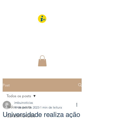
IMBUÍ NOTÍCIAS
O Portal Interativo do
Imbuí e região
Post
Todos os posts
imbuinoticias
Todos os posts
19 de set. de 2023
1 min de leitura
Universidade realiza ação
CLASSIFICADOS