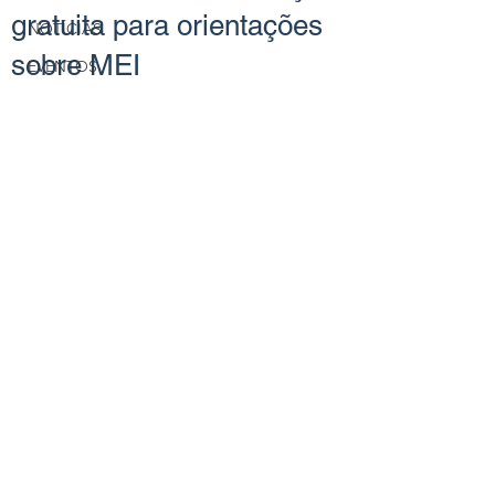
gratuita para orientações
NOTÍCIAS
sobre MEI
EVENTOS