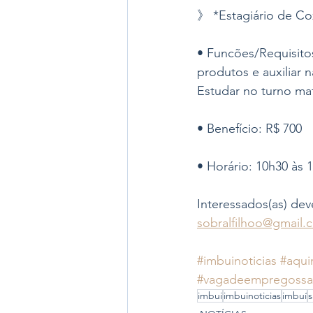
》 *Estagiário de Coz
• Funcões/Requisito
produtos e auxiliar 
Estudar no turno mat
• Benefício: R$ 700 
• Horário: 10h30 às 
Interessados(as) dev
sobralfilhoo@gmail.
#imbuinoticias
#aqui
#vagadeempregossa
imbui
imbuinoticias
imbuí
s