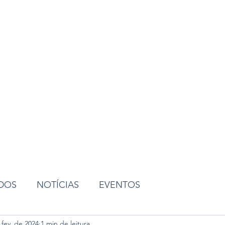
ião
ADOS
NOTÍCIAS
EVENTOS
 fev. de 2024
1 min de leitura