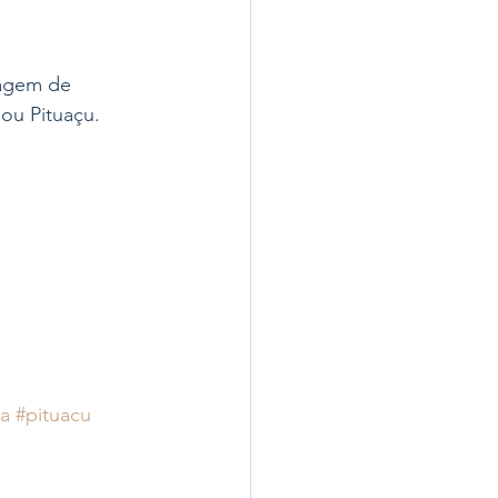
agem de 
ou Pituaçu. 
a
#pituacu