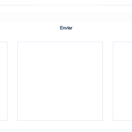
Formulário de Inscrição
Enviar
Criado em ©2020 por Imbuí Notícias.