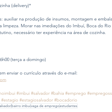
inha (delivery)*
s: auxiliar na produção de insumos, montagem e embal
na limpeza. Morar nas imediações do Imbuí, Boca do Rio 
utino, necessário ter experiência na área de cozinha.
16h00 (terça a domingo)
em enviar o currículo através do e-mail:
com
noimbui
#imbui
#salvador
#bahia
#emprego
#empregoss
#estagio
#estagiosalvador
#bocadorio
alvador
bairro imbui
vaga de emprego
estudantes