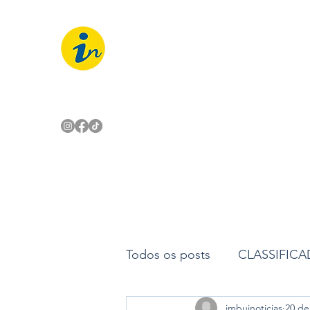
IMBUÍ NOTÍCIAS
O Portal Interativo do Imbuí e reg
Todos os posts
CLASSIFIC
imbuinoticias
20 de