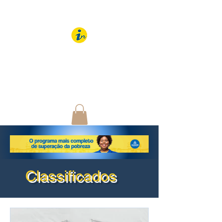
IMBUÍ NOTÍCIAS
O Portal Interativo do
Imbuí e região
Classificados