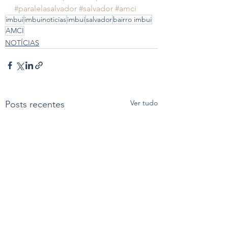
#paralelasalvador
#salvador
#amci
imbui
imbuinoticias
imbuí
salvador
bairro imbui
AMCI
NOTÍCIAS
Ver tudo
Posts recentes