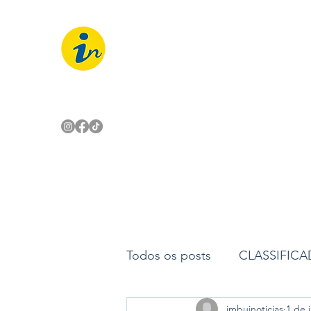
IMBUÍ NOTÍCIAS
O Portal Interativo do Imbuí e reg
Todos os posts
CLASSIFIC
imbuinoticias
1 de j