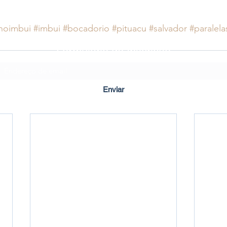
noimbui
#imbui
#bocadorio
#pituacu
#salvador
#paralela
Formulário de Inscrição
Enviar
Criado em ©2020 por Imbuí Notícias.