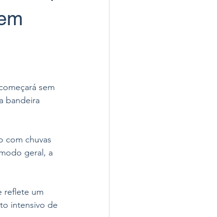
 em
6 começará sem 
a bandeira 
do com chuvas 
modo geral, a 
 reflete um 
o intensivo de 