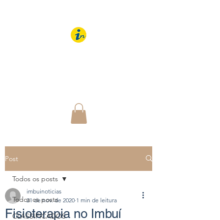
IMBUÍ NOTÍCIAS
O Portal Interativo do
Imbuí e região
Post
Todos os posts
imbuinoticias
Todos os posts
21 de nov. de 2020
1 min de leitura
Fisioterapia no Imbuí
CLASSIFICADOS