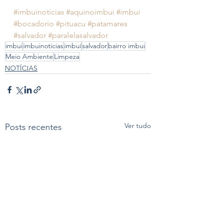
#imbuinoticias
#aquinoimbui
#imbui
#bocadorio
#pituacu
#patamares
#salvador
#paralelasalvador
imbui
imbuinoticias
imbuí
salvador
bairro imbui
Meio Ambiente
Limpeza
NOTÍCIAS
Ver tudo
Posts recentes