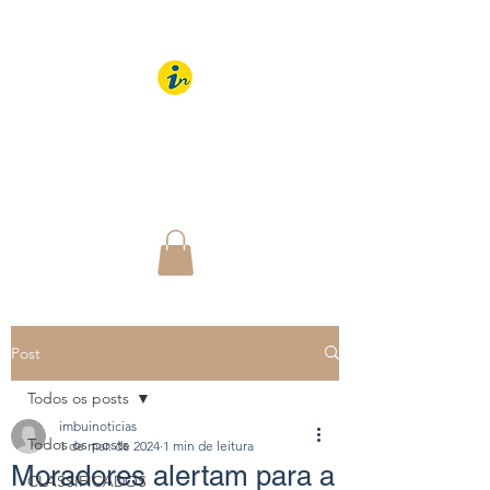
IMBUÍ NOTÍCIAS
O Portal Interativo do
Imbuí e região
Post
Todos os posts
imbuinoticias
Todos os posts
1 de mar. de 2024
1 min de leitura
Moradores alertam para a
CLASSIFICADOS