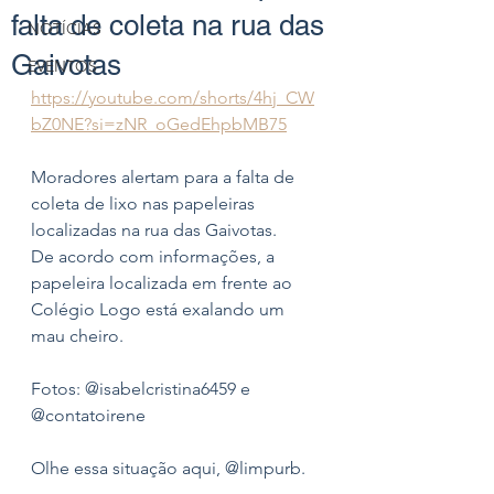
falta de coleta na rua das
NOTÍCIAS
Gaivotas
EVENTOS
https://youtube.com/shorts/4hj_CW
bZ0NE?si=zNR_oGedEhpbMB75
Moradores alertam para a falta de 
coleta de lixo nas papeleiras 
localizadas na rua das Gaivotas. 
De acordo com informações, a 
papeleira localizada em frente ao 
Colégio Logo está exalando um 
mau cheiro.
Fotos: @isabelcristina6459 e 
@contatoirene
Olhe essa situação aqui, @limpurb.