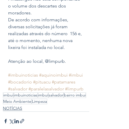
o volume dos descartes dos 
moradores.
De acordo com informações, 
diversas solicitações já foram 
realizadas através do número  156 e, 
até o momento, nenhuma nova 
lixeira foi instalada no local.
Atenção ao local, @limpurb.
#imbuinoticias
#aquinoimbui
#imbui
#bocadorio
#pituacu
#patamares
#salvador
#paralelasalvador
#limpurb
imbui
imbuinoticias
imbuí
salvador
bairro imbui
Meio Ambiente
Limpeza
NOTÍCIAS