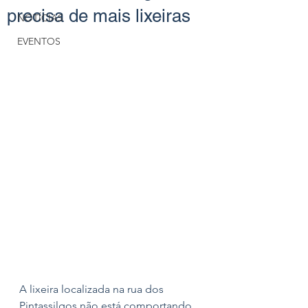
precisa de mais lixeiras
NOTÍCIAS
EVENTOS
A lixeira localizada na rua dos 
Pintassilgos não está comportando 