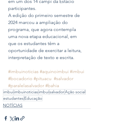
em um dos 14 campi da Estácio 
participantes.
A edição do primeiro semestre de 
2024 marcou a ampliação do 
programa, que agora contempla 
uma nova etapa educacional, em 
que os estudantes têm a 
oportunidade de exercitar a leitura, 
interpretação de texto e escrita.
#imbuinoticias
#aquinoimbui
#imbui
#bocadorio
#pituacu
#salvador
#paralelasalvador
#bahia
imbui
imbuinoticias
imbuí
salvador
Ação social
estudantes
Educação
NOTÍCIAS