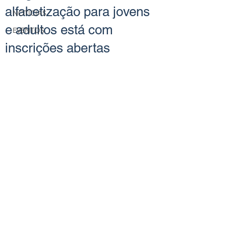
alfabetização para jovens
NOTÍCIAS
e adultos está com
EVENTOS
inscrições abertas