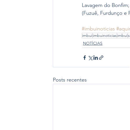
Lavagem do Bonfim; 
(Fuzuê, Furdunço e 
#imbuinoticias
#aqui
imbui
imbuinoticias
imbuí
s
NOTÍCIAS
Posts recentes