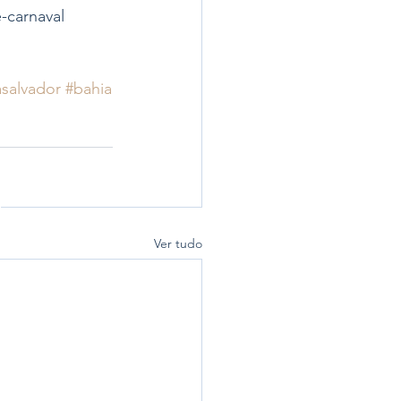
-carnaval 
asalvador
#bahia
Ver tudo