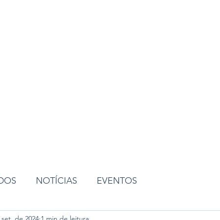
ião
ADOS
NOTÍCIAS
EVENTOS
 set. de 2024
1 min de leitura