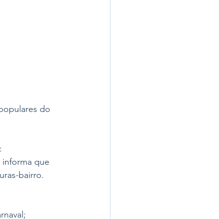
 populares do 
: 
a informa que 
uras-bairro. 
rnaval; 