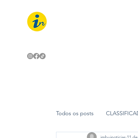
IMBUÍ NOTÍCIAS
O Portal Interativo do Imbuí e reg
Todos os posts
CLASSIFIC
imbuinoticias
11 de