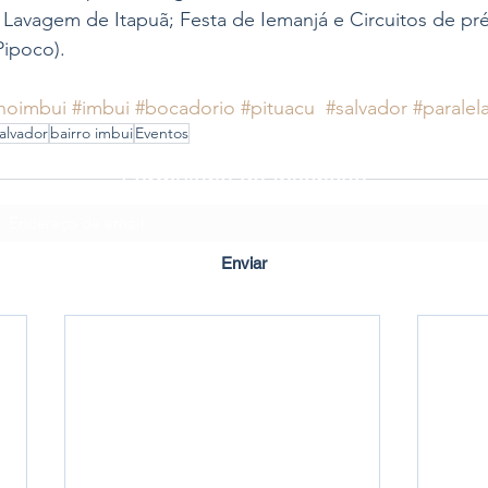
Lavagem de Itapuã; Festa de Iemanjá e Circuitos de pré
Pipoco).
noimbui
#imbui
#bocadorio
#pituacu
#salvador
#paralel
alvador
bairro imbui
Eventos
Formulário de Inscrição
Enviar
Criado em ©2020 por Imbuí Notícias.