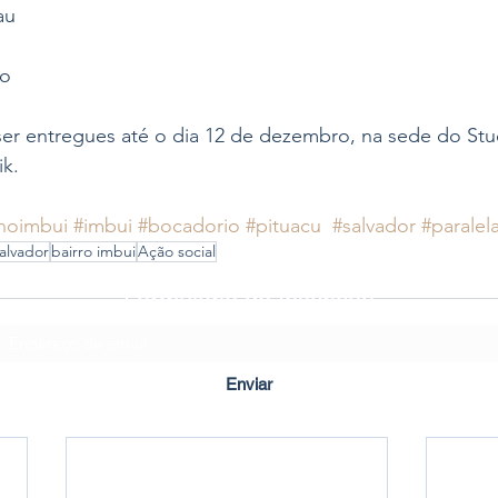
au
vo
r entregues até o dia 12 de dezembro, na sede do Stud
k. 
noimbui
#imbui
#bocadorio
#pituacu
#salvador
#paralel
alvador
bairro imbui
Ação social
Formulário de Inscrição
Enviar