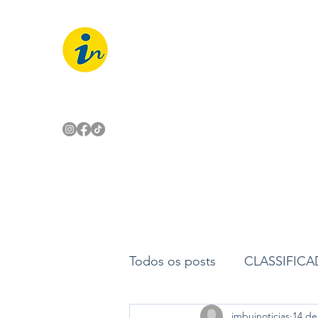
IMBUÍ NOTÍCIAS
O Portal Interativo do Imbuí e reg
Todos os posts
CLASSIFIC
imbuinoticias
14 de