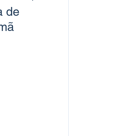
a de
rmã