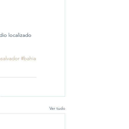
io localizado 
asalvador
#bahia
Ver tudo