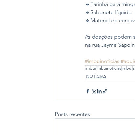
🔹Farinha para ming
🔹Sabonete líquido
🔹Material de curati
As doações podem se
na rua Jayme Sapolni
#imbuinoticias
#aqui
imbui
imbuinoticias
imbuí
s
NOTÍCIAS
Posts recentes