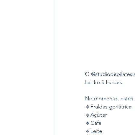
O @studiodepilatesi
Lar Irmã Lurdes. 
No momento, estes s
🔹Fraldas geriátrica
🔹Açúcar
🔹Café
🔹Leite