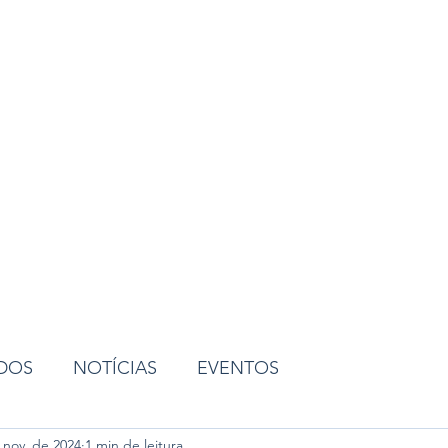
ião
ADOS
NOTÍCIAS
EVENTOS
 nov. de 2024
1 min de leitura