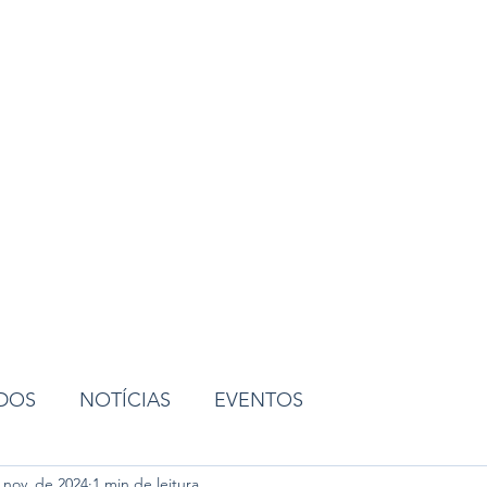
ião
ADOS
NOTÍCIAS
EVENTOS
 nov. de 2024
1 min de leitura