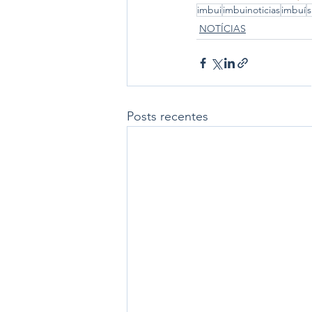
imbui
imbuinoticias
imbuí
s
NOTÍCIAS
Posts recentes