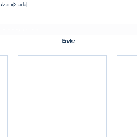
alvador
Saúde
Formulário de Inscrição
Enviar
Criado em ©2020 por Imbuí Notícias.