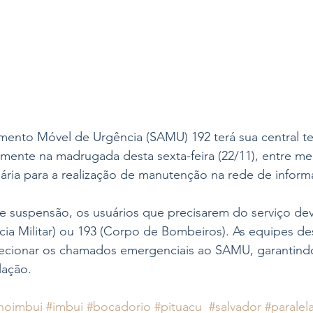
mento Móvel de Urgência (SAMU) 192 terá sua central te
ente na madrugada desta sexta-feira (22/11), entre mei
ária para a realização de manutenção na rede de informá
e suspensão, os usuários que precisarem do serviço dev
cia Militar) ou 193 (Corpo de Bombeiros). As equipes des
irecionar os chamados emergenciais ao SAMU, garantind
lação.
noimbui
#imbui
#bocadorio
#pituacu
#salvador
#paralel