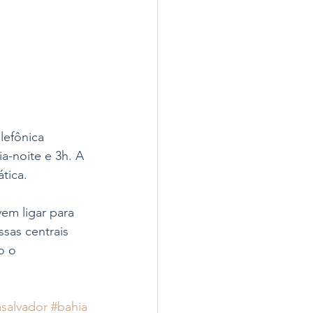
lefônica 
a-noite e 3h. A 
tica.
em ligar para 
sas centrais 
o o 
asalvador
#bahia