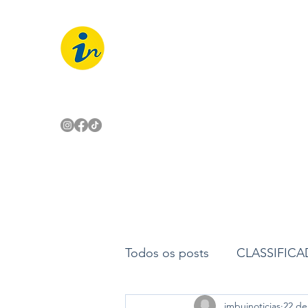
IMBUÍ NOTÍCIAS
O Portal Interativo do Imbuí e reg
Todos os posts
CLASSIFIC
imbuinoticias
22 de