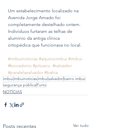
Um estabelecimento localizado na 
Avenida Jorge Amado foi 
completamente destelhado ontem. 
Indivíduos furtaram as telhas de 
alumínio da antiga clínica 
ortopédica que funcionava no local. 
#imbuinoticias
#aquinoimbui
#imbui
#bocadorio
#pituacu
#salvador
#paralelasalvador
#bahia
imbui
imbuinoticias
imbuí
salvador
bairro imbui
segurança pública
Furto
NOTÍCIAS
Ver tudo
Posts recentes