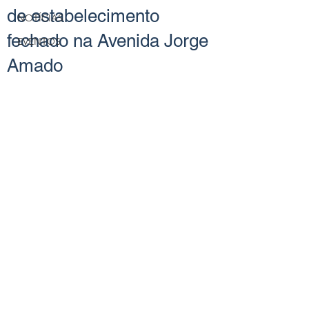
de estabelecimento
NOTÍCIAS
fechado na Avenida Jorge
EVENTOS
Amado