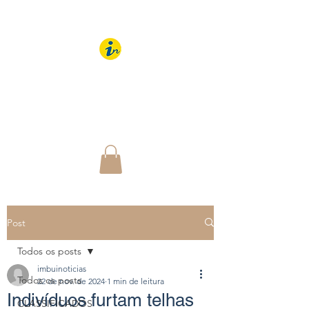
IMBUÍ NOTÍCIAS
O Portal Interativo do
Imbuí e região
Post
Todos os posts
imbuinoticias
Todos os posts
22 de nov. de 2024
1 min de leitura
Indivíduos furtam telhas
CLASSIFICADOS