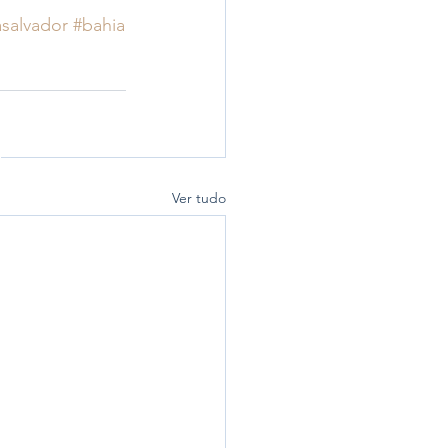
asalvador
#bahia
Ver tudo