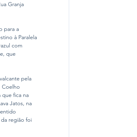
Rua Granja 
o para a 
tino à Paralela 
razul com 
e, que 
alcante pela 
o Coelho 
 que fica na 
Lava Jatos, na 
sentido 
 da região foi 