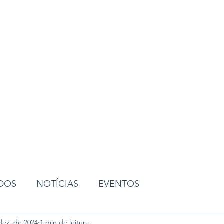
ião
ADOS
NOTÍCIAS
EVENTOS
dez. de 2024
1 min de leitura