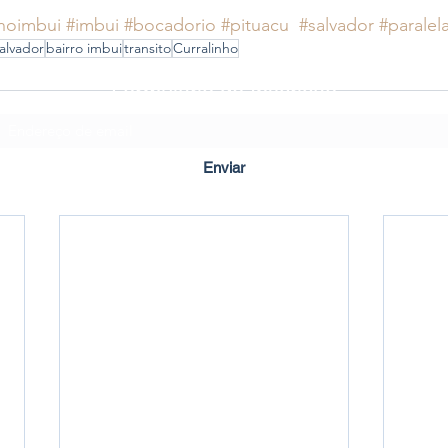
noimbui
#imbui
#bocadorio
#pituacu
#salvador
#paralel
alvador
bairro imbui
transito
Curralinho
Formulário de Inscrição
Enviar
Criado em ©2020 por Imbuí Notícias.