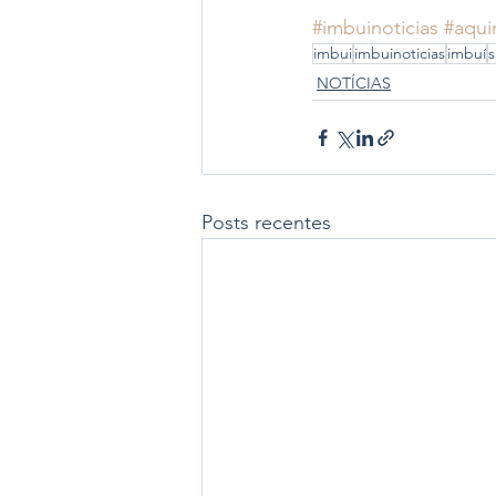
#imbuinoticias
#aqui
imbui
imbuinoticias
imbuí
s
NOTÍCIAS
Posts recentes