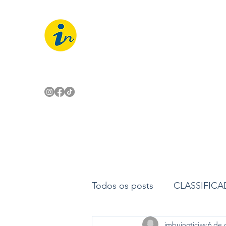
IMBUÍ NOTÍCIAS
O Portal Interativo do Imbuí e reg
Todos os posts
CLASSIFIC
imbuinoticias
6 de 