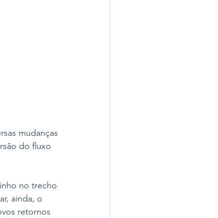
versas mudanças 
rsão do fluxo 
linho no trecho 
r, ainda, o 
ovos retornos 