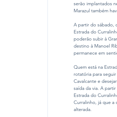
serão implantados ne
Marazul também have
A partir do sábado, 
Estrada do Curralin
poderão subir à Gra
destino à Manoel Ri
permanece em senti
Quem está na Estrad
rotatória para segui
Cavalcante e desejare
saída da via. A parti
Estrada do Curralinh
Curralinho, já que a d
alterada. 