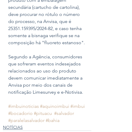
produto com a embalagem 
secundária (cartucho de cartolina), 
deve procurar no rótulo o número 
do processo, na Anvisa, que é 
25351.159395/2024-82, e caso tenha 
somente a bisnaga verifique se na 
composição há "fluoreto estanoso". 
Segundo a Agência, consumidores 
que sofreram eventos indesejados 
relacionados ao uso do produto 
devem comunicar imediatamente a 
Anvisa por meio dos canais de 
notificação Limesurvey e e-Notivisa.
#imbuinoticias
#aquinoimbui
#imbui
#bocadorio
#pituacu
#salvador
#paralelasalvador
#bahia
NOTÍCIAS