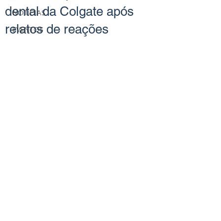
dental da Colgate após
NOTÍCIAS
relatos de reações
EVENTOS