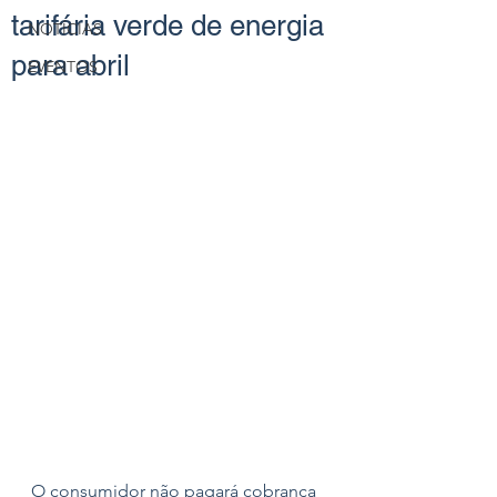
tarifária verde de energia
NOTÍCIAS
para abril
EVENTOS
O consumidor não pagará cobrança 