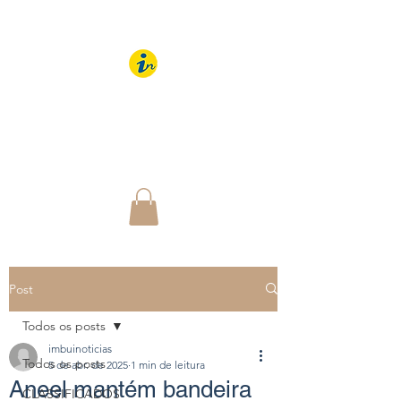
IMBUÍ NOTÍCIAS
O Portal Interativo do
Imbuí e região
Post
Todos os posts
imbuinoticias
Todos os posts
5 de abr. de 2025
1 min de leitura
Aneel mantém bandeira
CLASSIFICADOS