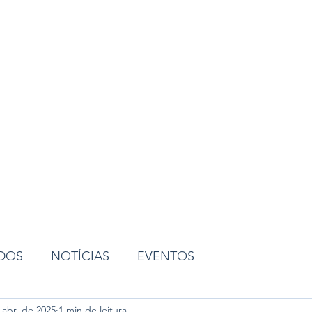
ião
ADOS
NOTÍCIAS
EVENTOS
 abr. de 2025
1 min de leitura