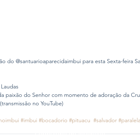
o do @santuarioaparecidaimbui para esta Sexta-feira Sa
 Laudas 
da paixão do Senhor com momento de adoração da Cruz
 (transmissão no YouTube)
noimbui
#imbui
#bocadorio
#pituacu
#salvador
#paralel
Formulário de Inscrição