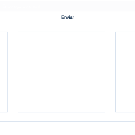
Enviar
Criado em ©2020 por Imbuí Notícias.