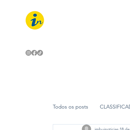
IMBUÍ NOTÍCIAS
O Portal Interativo do Imbuí e reg
Todos os posts
CLASSIFIC
imbuinoticias
18 de