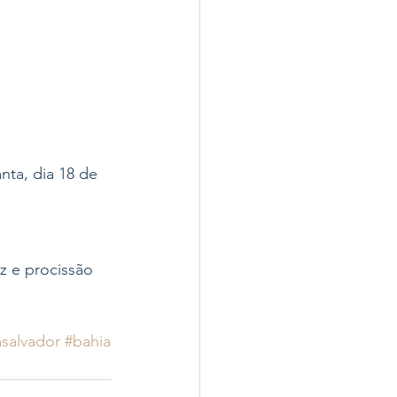
nta, dia 18 de 
 e procissão 
asalvador
#bahia