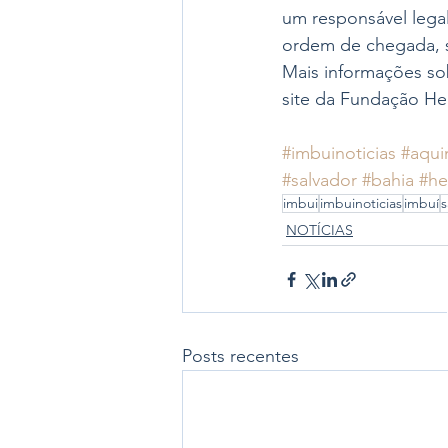
um responsável legal
ordem de chegada, 
Mais informações so
site da Fundação H
#imbuinoticias
#aqui
#salvador
#bahia
#h
imbui
imbuinoticias
imbuí
s
NOTÍCIAS
Posts recentes