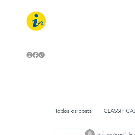
IMBUÍ NOTÍCIAS
O Portal Interativo do Imbuí e reg
Todos os posts
CLASSIFIC
imbuinoticias
3 de 