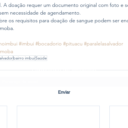
. A doação requer um documento original com foto e ser
sem necessidade de agendamento.
bre os requisitos para doação de sangue podem ser en
emoba.
noimbui
#imbui
#bocadorio
#pituacu
#paralelasalvador
emoba
alvador
bairro imbui
Saúde
Formulário de Inscrição
Enviar