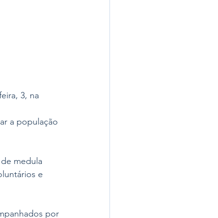
ira, 3, na 
ar a população 
l de medula 
untários e 
ompanhados por 