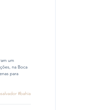
aram um 
ções, na Boca 
penas para 
asalvador
#bahia