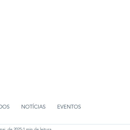
ião
ADOS
NOTÍCIAS
EVENTOS
mai. de 2025
1 min de leitura