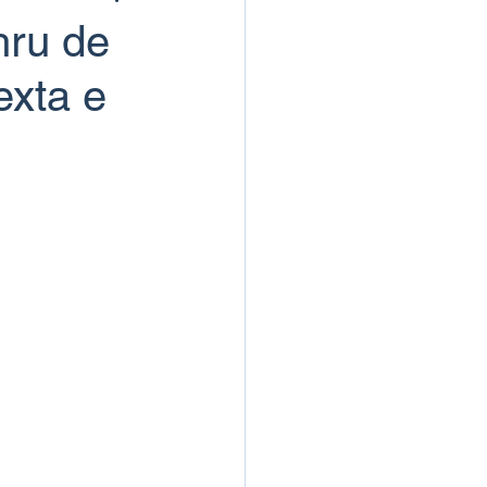
hru de
exta e