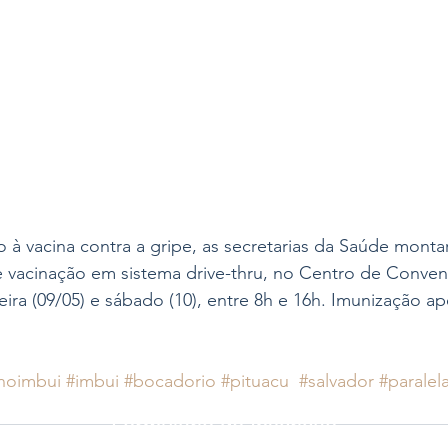
o à vacina contra a gripe, as secretarias da Saúde mont
 vacinação em sistema drive-thru, no Centro de Conven
eira (09/05) e sábado (10), entre 8h e 16h. Imunização a
noimbui
#imbui
#bocadorio
#pituacu
#salvador
#paralel
Formulário de Inscrição