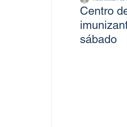
Centro d
imunizant
sábado