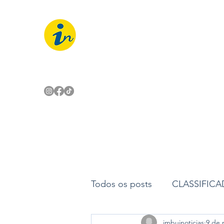
IMBUÍ NOTÍCIAS
O Portal Interativo do Imbuí e reg
Todos os posts
CLASSIFIC
imbuinoticias
9 de 