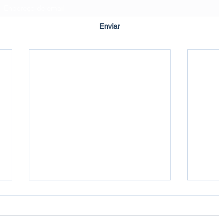
Enviar
Criado em ©2020 por Imbuí Notícias.