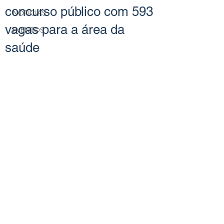
concurso público com 593
NOTÍCIAS
vagas para a área da
EVENTOS
saúde