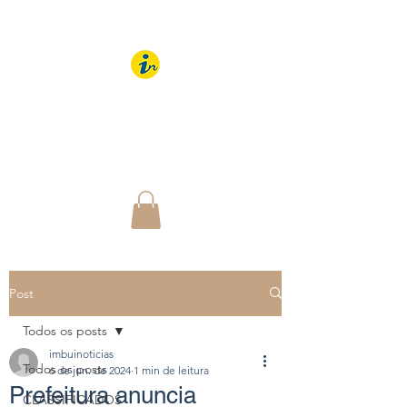
IMBUÍ NOTÍCIAS
O Portal Interativo do
Imbuí e região
Post
Todos os posts
imbuinoticias
Todos os posts
6 de jun. de 2024
1 min de leitura
Prefeitura anuncia
CLASSIFICADOS