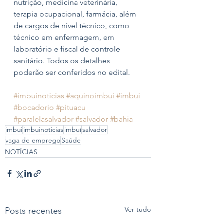
nutrição, medicina veterinária, 
terapia ocupacional, farmácia, além 
de cargos de nível técnico, como 
técnico em enfermagem, em 
laboratório e fiscal de controle 
sanitário. Todos os detalhes 
poderão ser conferidos no edital. 
#imbuinoticias
#aquinoimbui
#imbui
#bocadorio
#pituacu
#paralelasalvador
#salvador
#bahia
imbui
imbuinoticias
imbuí
salvador
vaga de emprego
Saúde
NOTÍCIAS
Ver tudo
Posts recentes