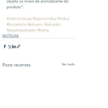
objeto os níveis de aromatizante do 
produto”.
#imbuinoticias
#aquinoimbui
#imbui
#bocadorio
#pituacu
#salvador
#paralelasalvador
#bahia
NOTÍCIAS
Ver tudo
Posts recentes