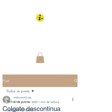
IMBUÍ NOTÍCIAS
O Portal Interativo do
Imbuí e região
Post
Todos os posts
imbuinoticias
Todos os posts
29 de jun. de 2025
1 min de leitura
Colgate descontinua
CLASSIFICADOS