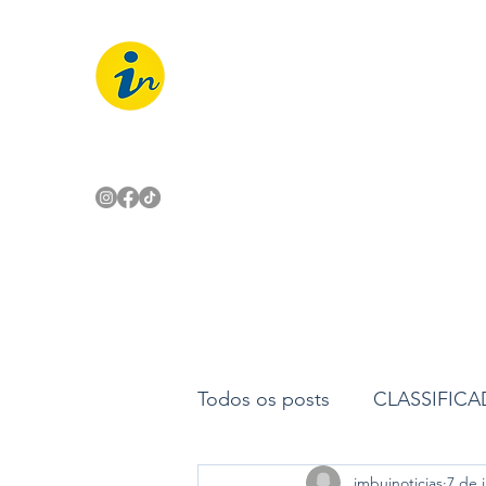
IMBUÍ NOTÍCIAS
O Portal Interativo do Imbuí e reg
Todos os posts
CLASSIFIC
imbuinoticias
7 de 