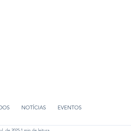
ião
ADOS
NOTÍCIAS
EVENTOS
jul. de 2025
1 min de leitura