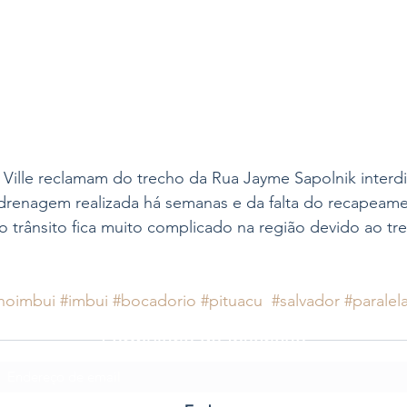
Ville reclamam do trecho da Rua Jayme Sapolnik interd
drenagem realizada há semanas e da falta do recapeamen
o trânsito fica muito complicado na região devido ao tr
noimbui
#imbui
#bocadorio
#pituacu
#salvador
#paralel
Formulário de Inscrição