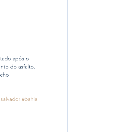
itado após o 
to do asfalto. 
echo 
asalvador
#bahia