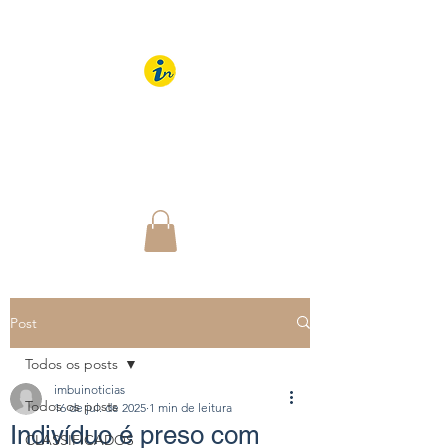
IMBUÍ NOTÍCIAS
O Portal Interativo do
Imbuí e região
Post
Todos os posts
imbuinoticias
Todos os posts
16 de jul. de 2025
1 min de leitura
Indivíduo é preso com
CLASSIFICADOS